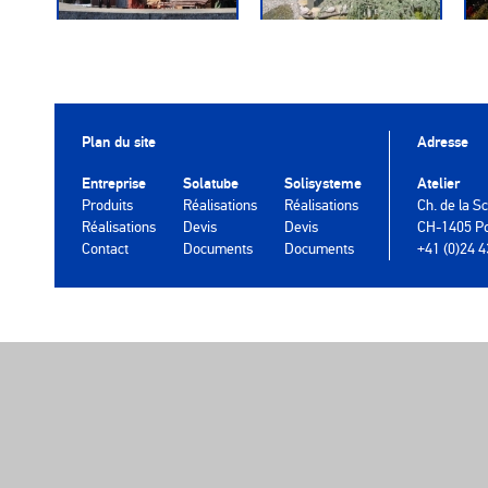
Plan du site
Adresse
Entreprise
Solatube
Solisysteme
Atelier
Produits
Réalisations
Réalisations
Ch. de la Sc
Réalisations
Devis
Devis
CH-1405 P
Contact
Documents
Documents
+41 (0)24 4